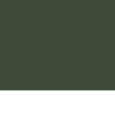
INFO
Contact
Amsterdam
+31628286443
info@the-spaceholders.com
Terms & Conditions
Privacy Policy