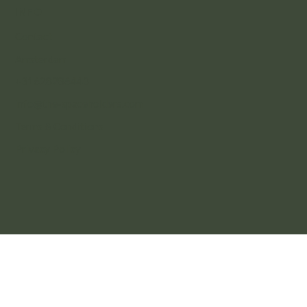
INFO
Contact
Amsterdam
+31628286443
info@the-spaceholders.com
Terms & Conditions
Privacy Policy