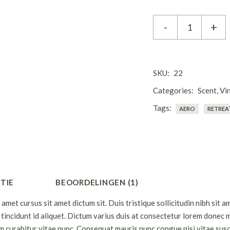
Vinyasa Scent quantit
-
+
SKU:
22
Categories:
Scent
,
Vi
Tags:
AERO
RETREA
TIE
BEOORDELINGEN (1)
amet cursus sit amet dictum sit. Duis tristique sollicitudin nibh sit 
s tincidunt id aliquet. Dictum varius duis at consectetur lorem donec 
curabitur vitae nunc. Consequat mauris nunc congue nisi vitae suscip