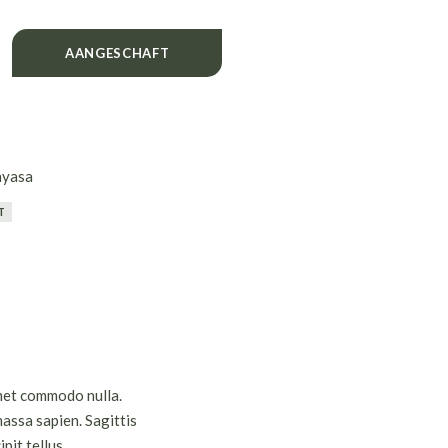
y
AANGESCHAFT
nyasa
T
amet commodo nulla.
massa sapien. Sagittis
it tellus.