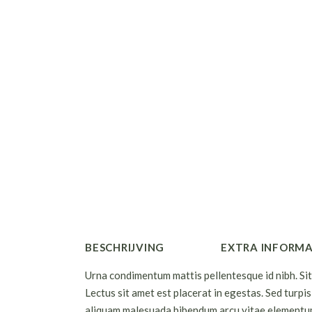
BESCHRIJVING
EXTRA INFORMA
Urna condimentum mattis pellentesque id nibh. Sit 
Lectus sit amet est placerat in egestas. Sed turpi
aliquam malesuada bibendum arcu vitae elementum 