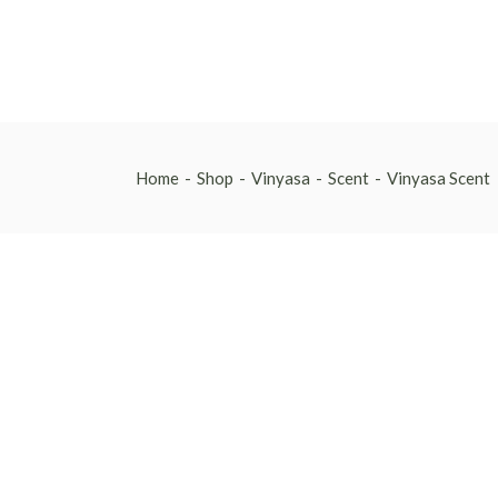
Skip
to
the
content
Home
Shop
Vinyasa
Scent
Vinyasa Scent