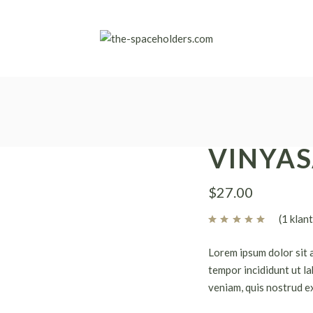
VINYAS
$
27.00
(
1
klant
Lorem ipsum dolor sit 
tempor incididunt ut l
veniam, quis nostrud ex