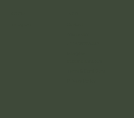
SOCIAL
INFO
Instagram
Contact
Amsterdam
+31628286443
info@the-
spaceholders.com
Terms & Conditions
Privacy Policy