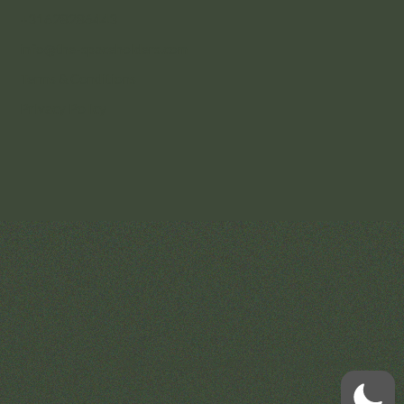
+31628286443
info@the-spaceholders.com
Terms & Conditions
Privacy Policy
Copyright © 2024
| All Rights Reserved
IG