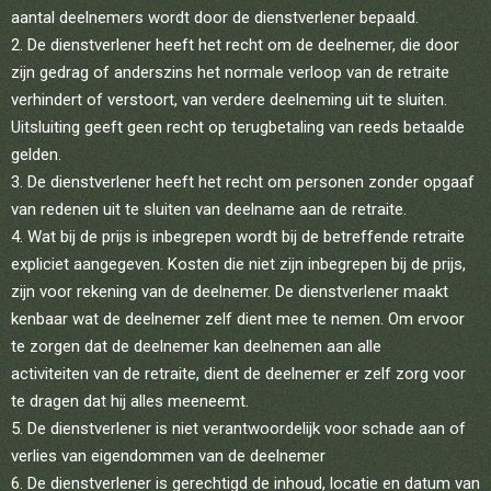
aantal deelnemers wordt door de dienstverlener bepaald.
2. De dienstverlener heeft het recht om de deelnemer, die door
zijn gedrag of anderszins het normale verloop van de retraite
verhindert of verstoort, van verdere deelneming uit te sluiten.
Uitsluiting geeft geen recht op terugbetaling van reeds betaalde
gelden.
3. De dienstverlener heeft het recht om personen zonder opgaaf
van redenen uit te sluiten van deelname aan de retraite.
4. Wat bij de prijs is inbegrepen wordt bij de betreffende retraite
expliciet aangegeven. Kosten die niet zijn inbegrepen bij de prijs,
zijn voor rekening van de deelnemer. De dienstverlener maakt
kenbaar wat de deelnemer zelf dient mee te nemen. Om ervoor
te zorgen dat de deelnemer kan deelnemen aan alle
activiteiten van de retraite, dient de deelnemer er zelf zorg voor
te dragen dat hij alles meeneemt.
5. De dienstverlener is niet verantwoordelijk voor schade aan of
verlies van eigendommen van de deelnemer
6. De dienstverlener is gerechtigd de inhoud, locatie en datum van