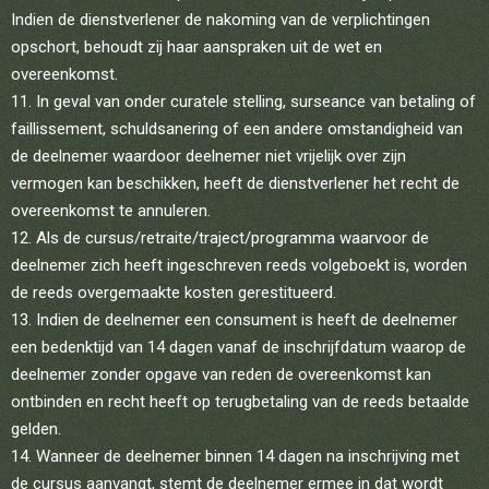
Indien de dienstverlener de nakoming van de verplichtingen
opschort, behoudt zij haar aanspraken uit de wet en
overeenkomst.
In geval van onder curatele stelling, surseance van betaling of
faillissement, schuldsanering of een andere omstandigheid van
de deelnemer waardoor deelnemer niet vrijelijk over zijn
vermogen kan beschikken, heeft de dienstverlener het recht de
overeenkomst te annuleren.
Als de cursus/retraite/traject/programma waarvoor de
deelnemer zich heeft ingeschreven reeds volgeboekt is, worden
de reeds overgemaakte kosten gerestitueerd.
Indien de deelnemer een consument is heeft de deelnemer
een bedenktijd van 14 dagen vanaf de inschrijfdatum waarop de
deelnemer zonder opgave van reden de overeenkomst kan
ontbinden en recht heeft op terugbetaling van de reeds betaalde
gelden.
Wanneer de deelnemer binnen 14 dagen na inschrijving met
de cursus aanvangt, stemt de deelnemer ermee in dat wordt