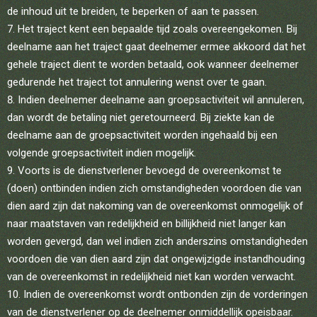
de inhoud uit te breiden, te beperken of aan te passen.
Het traject kent een bepaalde tijd zoals overeengekomen. Bij
deelname aan het traject gaat deelnemer ermee akkoord dat het
gehele traject dient te worden betaald, ook wanneer deelnemer
gedurende het traject tot annulering wenst over te gaan.
Indien deelnemer deelname aan groepsactiviteit wil annuleren,
dan wordt de betaling niet geretourneerd. Bij ziekte kan de
deelname aan de groepsactiviteit worden ingehaald bij een
volgende groepsactiviteit indien mogelijk.
Voorts is de dienstverlener bevoegd de overeenkomst te
(doen) ontbinden indien zich omstandigheden voordoen die van
dien aard zijn dat nakoming van de overeenkomst onmogelijk of
naar maatstaven van redelijkheid en billijkheid niet langer kan
worden gevergd, dan wel indien zich anderszins omstandigheden
voordoen die van dien aard zijn dat ongewijzigde instandhouding
van de overeenkomst in redelijkheid niet kan worden verwacht.
Indien de overeenkomst wordt ontbonden zijn de vorderingen
van de dienstverlener op de deelnemer onmiddellijk opeisbaar.