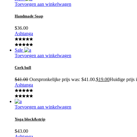
Toevoegen aan winkelwagen
Handmade Soap
$
36.00
Ashtanga
Sale
Toevoegen aan winkelwagen
Cork ball
$
41.00
Oorspronkelijke prijs was: $41.00.
$
19.00
Huidige prijs 
Ashtanga
Toevoegen aan winkelwagen
Yoga block&strip
$
43.00
Ashtanga